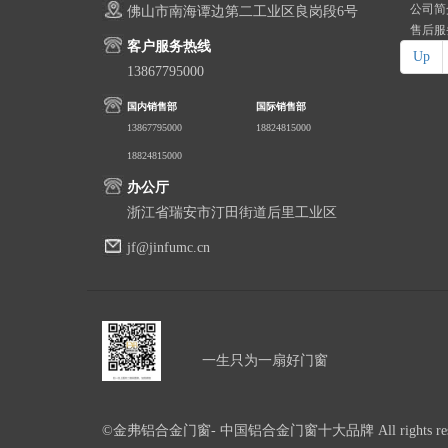
公司简
佛山市南海谭边第二工业区良岗段6号
售后服
客户服务热线
Up
13867795000
国内销售部
国际销售部
13867795000
18824815000
18824815000
办公厅
浙江省瑞安市汀田街道后里工业区
jf@jinfumc.cn
一生只为一扇好门窗
©金弗铝合金门窗- 中国铝合金门窗十大品牌 All rights rese