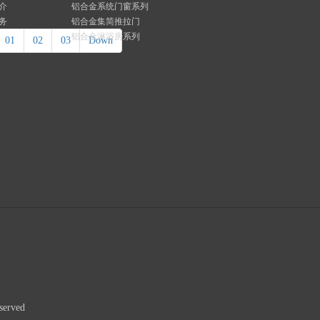
介
铝合金系统门窗系列
务
铝合金集简推拉门
铝合金淋浴房系列
01
02
03
Down
rved