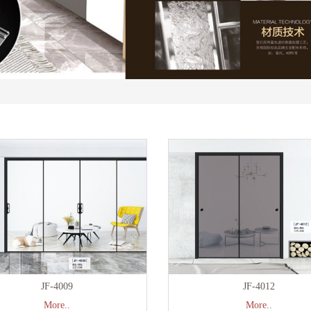
JF-4009
JF-4012
More..
More..