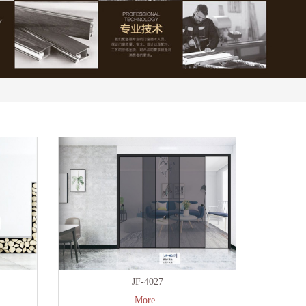
JF-4027
More..