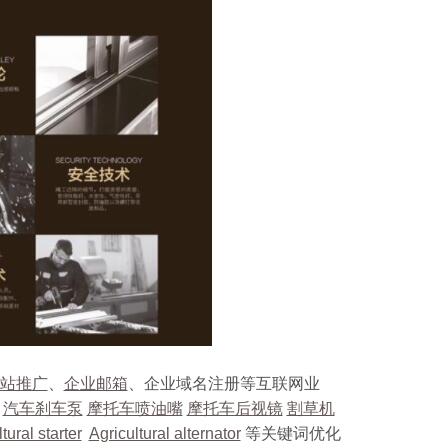
站推广
、
企业邮箱
、企业域名注册等互联网业
汽车刹车泵
摩托车喷油嘴
摩托车后视镜
割草机
tural starter
Agricultural alternator
等关键词优化