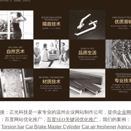
接：正光科技是一家专业的
温州企业网站制作
公司，提供
企业网
：
百度网站优化推广
，
百度SEO关键词优化推广
，我们的案例：
Torsion bar
Car Brake Master Cylinder
Car air freshener
Agricul