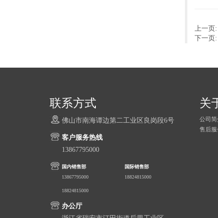
上一页
下一页
联系方式
关
公司简
佛山市南海谭边第二工业区良岗段6号
售后服
客户服务热线
13867795000
国内销售部
国际销售部
13867795000
18824815000
18824815000
办公厅