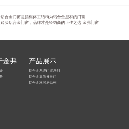
:
铝合金门窗是指框体主结构为铝合金型材的门窗
:
购买铝合金门窗，品牌才是经销商的上佳之选-金弗门窗
于金弗
产品展示
介
铝合金系统门窗系列
务
铝合金集简推拉门
铝合金淋浴房系列