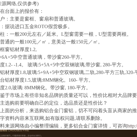
来源网络,仅供参考)
在台面上的报价有：
户：主要是窗框、窗扇和普通玻璃。
：据说进口五金ROTO假货极多。
柱：一般200元左右／延米。L型窗需要一根，U型需要两根。
普通的一般100元／㎡，意美达一般150元／㎡。
框窗铝材厚度1.2,
5+6A+5中空普通玻璃，带沙窗260-平方。
1.2- -1.4。 玻璃:5+5A+5中空双钢玻璃,带沙窗, 280-平方。
材厚度1.8,玻璃:5+9A+5中空双钢玻璃,二轨,280-平方三轨,320
台铝材厚度1.5,玻璃:8MM钢化。160- 平方。
2.0,玻璃: 8MM钢化。带沙窗, 180-平方。
鉴于市场上有些非知名品牌的质量还可以，性价比相对大品牌要
主选购前要明确自己的定位，选品质还是性价比？
上面的分析，来选购铝合金门窗铝，切不可闷着头盲从商家的推
字资料内容来互联网,如有版权问题,请联系删除。
料来源网络由小编整理编辑，更多铝合金门窗详情，可咨询
http