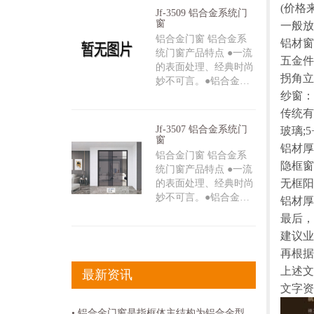
(价格
Jf-3509 铝合金系统门
窗
一般放
铝合金门窗 铝合金系
铝材窗
统门窗产品特点 ●一流
五金件
的表面处理、经典时尚
拐角立
妙不可言。●铝合金…
纱窗：
传统有
Jf-3507 铝合金系统门
玻璃;
窗
铝材厚度
铝合金门窗 铝合金系
隐框窗铝
统门窗产品特点 ●一流
无框阳
的表面处理、经典时尚
妙不可言。●铝合金…
铝材厚度
最后，
建议业
再根据
上述文
最新资讯
文字资
• 铝合金门窗是指框体主结构为铝合金型材的门窗