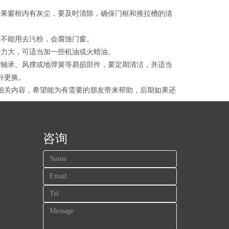
如果窗框内有灰尘，要及时清除，确保门框和推拉槽的清
更不能用去污粉，会腐蚀门窗。
擦力大，可适当加一些机油或火蜡油。
些轴承、风撑或地弹簧等易损部件，要定期清洁，并适当
补更换。
相关内容，希望能为有需要的朋友带来帮助，后期如果还
咨询