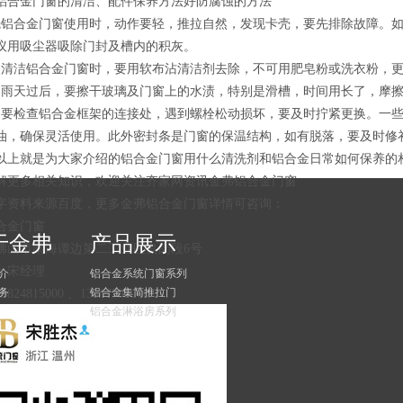
铝合金门窗的清洁、配件保养方法好防腐蚀的方法
先铝合金门窗使用时，动作要轻，推拉自然，发现卡壳，要先排除故障。
议用吸尘器吸除门封及槽内的积灰。
次清洁铝合金门窗时，要用软布沾清洁剂去除，不可用肥皂粉或洗衣粉，
当雨天过后，要擦干玻璃及门窗上的水渍，特别是滑槽，时间用长了，摩
常要检查铝合金框架的连接处，遇到螺栓松动损坏，要及时拧紧更换。一
油，确保灵活使用。此外密封条是门窗的保温结构，如有脱落，要及时修
以上就是为大家介绍的铝合金门窗用什么清洗剂和铝合金日常如何保养的
解更多相关知识，欢迎关注齐家网资讯金弗铝合金门窗
字资料来源百度，更多金弗铝合金门窗详情可咨询：
合金门窗
于金弗
产品展示
佛山市南海谭边第二工业区良岗段6号
：宋经理
介
铝合金系统门窗系列
务
铝合金集简推拉门
24815000 、13867795000
铝合金淋浴房系列