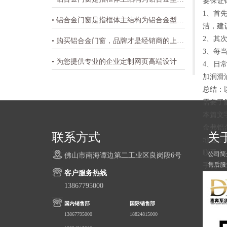
要保证
1、首
• 铝合金门窗是指框体主结构为铝合金型材的门窗
洁，建
2、其
• 购买铝合金门窗，品牌才是经销商的上佳之选-金弗门窗
3、每
• 为您提供专业的企业定制网页高端设计
4、日
加润滑
总结：
需要了
本篇文
金弗铝
联系方式
关
地址：
联系人
公司简
佛山市南海谭边第二工业区良岗段6号
售后服
手机：188
客户服务热线
13867795000
国内销售部
国际销售部
13867795000
18824815000